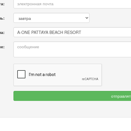
та:
нь:
ма:
е: