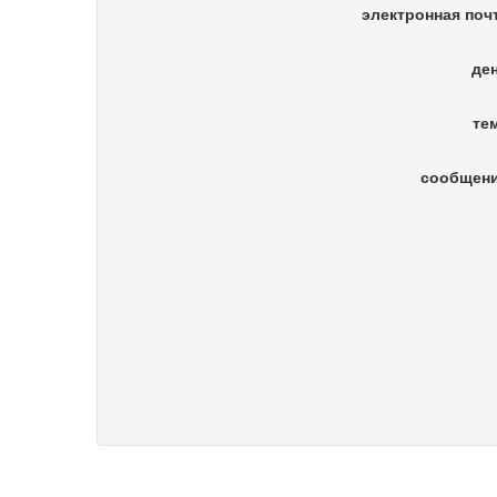
электронная поч
де
те
сообщени