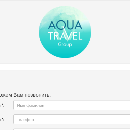
ожем Вам позвонить.
*:
 *: