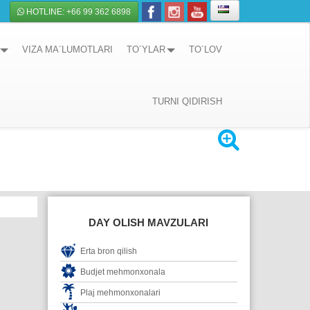
HOTLINE: +66 99 362 6898
VIZA MA´LUMOTLARI
TO´YLAR
TO´LOV
TURNI QIDIRISH
DAY OLISH MAVZULARI
Erta bron qilish
Budjet mehmonxonala
Plaj mehmonxonalari