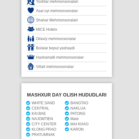
Yoshlar mehmonxonalari
Asal oyi mehmonxonalar
Shahar Mehmonxonalari
MICE Hotels
Oilaviy mehmonxonalar
Bolalar bepul yashaydi
Hashamatli mehmonxonalar
Villali mehmonxonalar
MASHXUR DAY OLISH HUDUDLARI
WHITE SAND
BANGTAO
CENTRAL
NAKLUA
KAI BAE
PATONG
NAJOMTIEN
Male
CITY CENTER
MAI KHAO
KLONG PRAO
KARON
PRATUMNAK