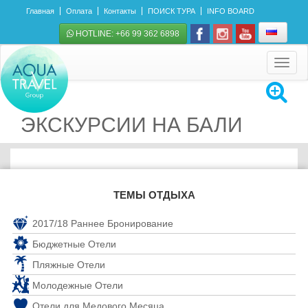
Главная
Оплата
Контакты
ПОИСК ТУРА
INFO BOARD
HOTLINE: +66 99 362 6898
Toggle
navigat
ЭКСКУРСИИ НА БАЛИ
ТЕМЫ ОТДЫХА
2017/18 Раннее Бронирование
Бюджетные Отели
Пляжные Отели
Молодежные Отели
Отели для Медового Месяца