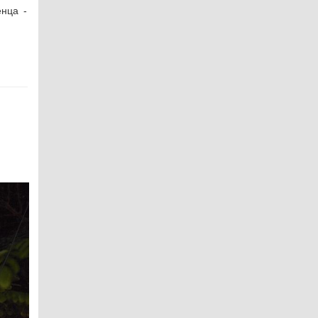
енца -