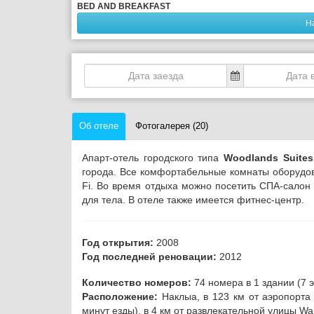
BED AND BREAKFAST
Н
Об отеле
Фотогалерея (20)
Апарт-отель городского типа
Woodlands Suites
города.
Все комфортабельные комнаты оборудов
Fi. Во время отдыха можно посетить СПА-сало
для тела. В отеле также имеется фитнес-центр.
Год открытия:
2008
Год последней реновации:
2012
Количество номеров:
74 номера в 1 здании (7 
Расположение:
Наклыа, в 123 км от аэропорта 
минут езды), в 4 км от развлекательной улицы Wal