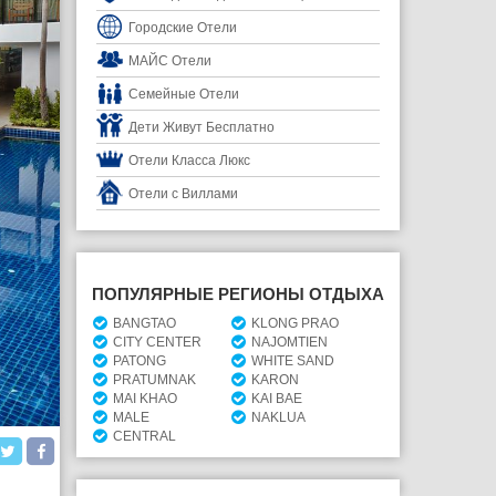
Городские Отели
МАЙС Отели
Семейные Отели
Дети Живут Бесплатно
Отели Класса Люкс
Отели с Виллами
ПОПУЛЯРНЫЕ РЕГИОНЫ ОТДЫХА
BANGTAO
KLONG PRAO
CITY CENTER
NAJOMTIEN
PATONG
WHITE SAND
PRATUMNAK
KARON
MAI KHAO
KAI BAE
MALE
NAKLUA
CENTRAL