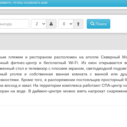
ажмите, чтобы позвонить вам
Поиск
ным пляжем и рестораном расположен на атолле Северный Ма
очный фитнес-центр и бесплатный Wi-Fi. Из окон открывается 
менный стол и телевизор с плоским экраном, светодиодной подсве
иный уголок и собственная ванная комната с ванной или ду
жностями. Кроме того, в распоряжении постояльцев просторный 
а восход и закат.
На территории комплекса работают СПА-центр н
торан на воде. В дайвинг-центре можно взять напрокат снаряжен