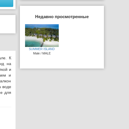
Недавно просмотренные
SUMMER ISLAND
Male / MALE
ле. К
вид на
ткой и
шем и
балкон
а воде
ие для