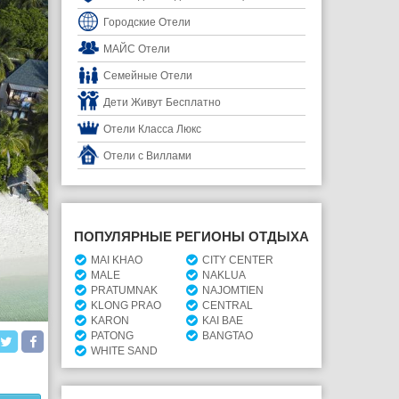
Городские Отели
МАЙС Отели
Семейные Отели
Дети Живут Бесплатно
Отели Класса Люкс
Отели с Виллами
ПОПУЛЯРНЫЕ РЕГИОНЫ ОТДЫХА
MAI KHAO
CITY CENTER
MALE
NAKLUA
PRATUMNAK
NAJOMTIEN
KLONG PRAO
CENTRAL
KARON
KAI BAE
PATONG
BANGTAO
WHITE SAND